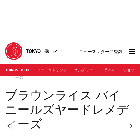
コ
フ
ン
ッ
テ
タ
ン
ー
ツ
に
に
移
移
動
TOKYO
ニュースレターに登録
動
THINGS TO DO
フード＆ドリンク
カルチャー
トラベル
ショッピ
画像提供：ブラウンライス バイ ニールズヤードレメディ
ーズ
ブラウンライス バイ
ニールズヤードレメデ
ィーズ