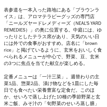
表参道を一本入った路地にある「ブラウンラ
イス」は、アロマテラピーグッズの専門店
「ニールズヤードレメディーズ（NEAL'S YARD
REMEDIES）」の奥に位置する。中庭には、ゆ
ったりとしたテラス席があり、天気のいい日
には外での食事がおすすめ。店名に「brown
rice」と掲げているように、玄米をおいしく食
べられるメニューが中心で、野菜、豆、玄米
の3つに焦点を当てた献立が楽しめる。
定番メニューは「一汁三菜」。週替わりの主
菜1品、惣菜2品、漬け物などを1皿にした毎
日でも食べたい栄養豊富な定食だ。このほ
か、せいろで蒸し上げた10種の季節野菜と玄
米ご飯、みそ汁の「旬野菜のせいろ蒸し膳」