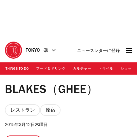
コ
フ
ン
ッ
テ
タ
ン
ー
ツ
に
に
移
移
動
TOKYO
ニュースレターに登録
動
THINGS TO DO
フード＆ドリンク
カルチャー
トラベル
ショッピ
BLAKES
BLAKES（GHEE）
レストラン
原宿
2015年3月12日木曜日