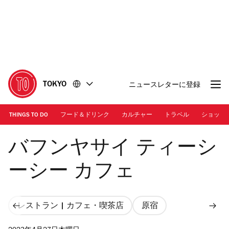
コ
フ
ン
ッ
テ
タ
ン
ー
ツ
に
に
移
移
動
TOKYO
ニュースレターに登録
動
THINGS TO DO
フード＆ドリンク
カルチャー
トラベル
ショッピ
画像提供：バフンヤサイ ティーシーシー カフェ
バフンヤサイ ティーシ
ーシー カフェ
レストラン | カフェ・喫茶店
原宿