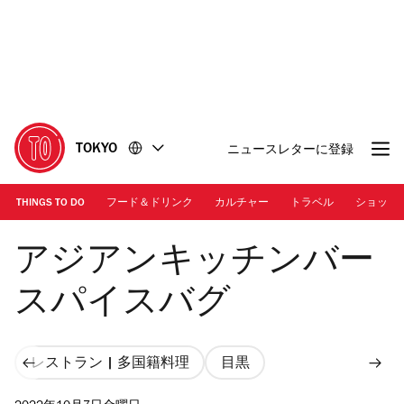
コ
フ
ン
ッ
テ
タ
ン
ー
ツ
に
に
移
移
動
TOKYO
ニュースレターに登録
動
THINGS TO DO
フード＆ドリンク
カルチャー
トラベル
ショッピ
Photo: Keisuke Tanigawa
アジアンキッチンバー
スパイスバグ
レストラン | 多国籍料理
目黒