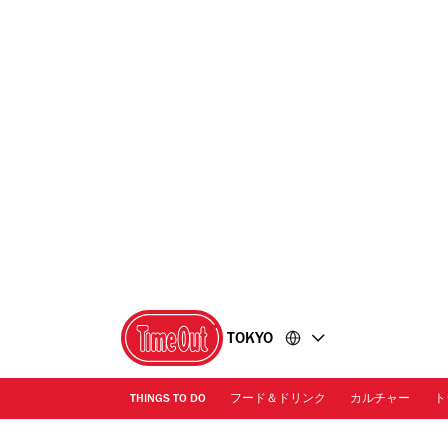
コ
フ
ン
ッ
テ
タ
ン
ー
ツ
に
に
移
移
動
動
TOKYO
THINGS TO DO
フード＆ドリンク
カルチャー
ト