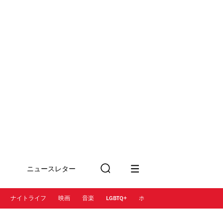
ニュースレター
検
に登録
索
ナイトライフ
映画
音楽
LGBTQ+
ホテル
レストラン＆カフェ