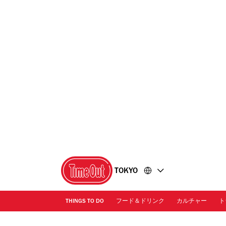
コ
フ
ン
ッ
テ
タ
ン
ー
ツ
に
に
移
移
動
動
TOKYO
THINGS TO DO
フード＆ドリンク
カルチャー
ト