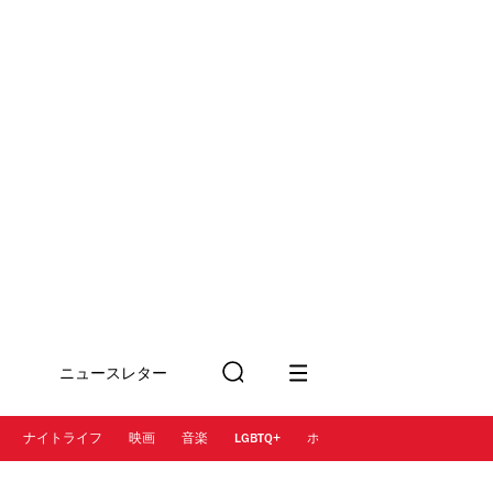
ニュースレター
検
に登録
索
ナイトライフ
映画
音楽
LGBTQ+
ホテル
レストラン＆カフェ