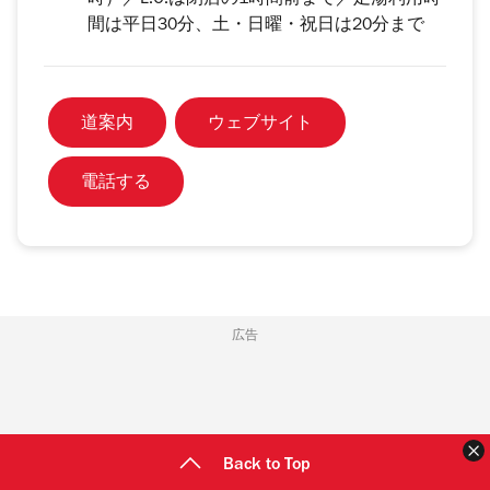
時）／L.O.は閉店の1時間前まで／足湯利用時
間は平日30分、土・日曜・祝日は20分まで
道案内
ウェブサイト
電話する
広告
Back to Top