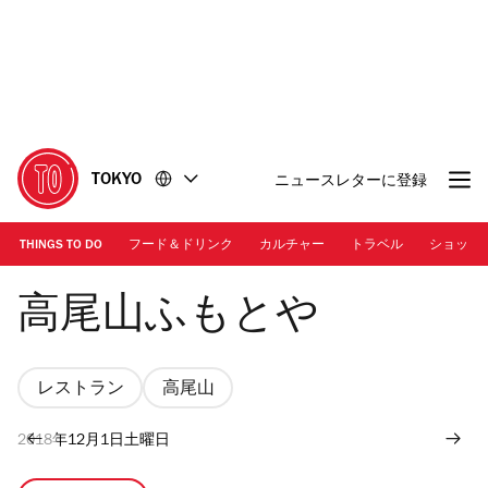
コ
フ
ン
ッ
テ
タ
ン
ー
ツ
に
に
移
移
動
TOKYO
ニュースレターに登録
動
THINGS TO DO
フード＆ドリンク
カルチャー
トラベル
ショッピ
Fumotoya
高尾山ふもとや
レストラン
高尾山
2018年12月1日土曜日