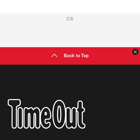
広告
Back to Top