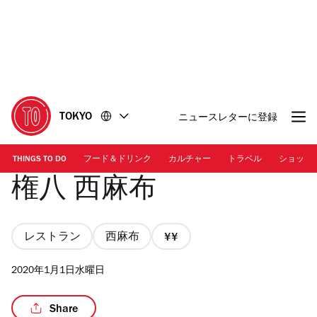
コ
フ
ン
ッ
テ
タ
ン
ー
ツ
に
に
移
移
動
TOKYO
ニュースレターに登録
動
THINGS TO DO
フード＆ドリンク
カルチャー
トラベル
ショッピ
権八 西麻布
レストラン
西麻布
価
格
2020年1月1日水曜日
2/4
Share