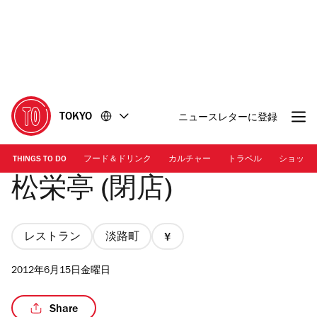
コ
フ
ン
ッ
テ
タ
ン
ー
ツ
に
に
移
移
動
TOKYO
ニュースレターに登録
動
THINGS TO DO
フード＆ドリンク
カルチャー
トラベル
ショッピ
松栄亭 (閉店)
レストラン
淡路町
価
格
2012年6月15日金曜日
1/4
Share