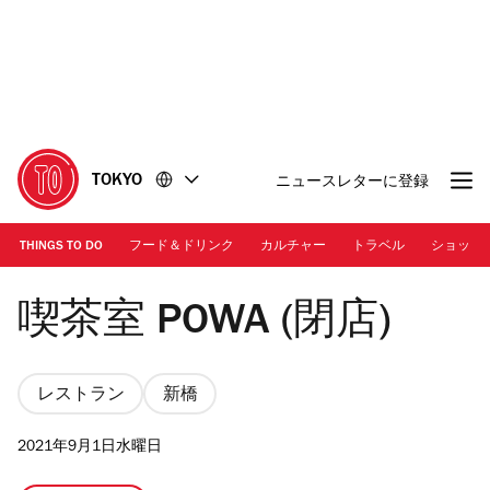
コ
フ
ン
ッ
テ
タ
ン
ー
ツ
に
に
移
移
動
TOKYO
ニュースレターに登録
動
THINGS TO DO
フード＆ドリンク
カルチャー
トラベル
ショッピ
喫茶室 POWA
喫茶室 POWA (閉店)
レストラン
新橋
2021年9月1日水曜日