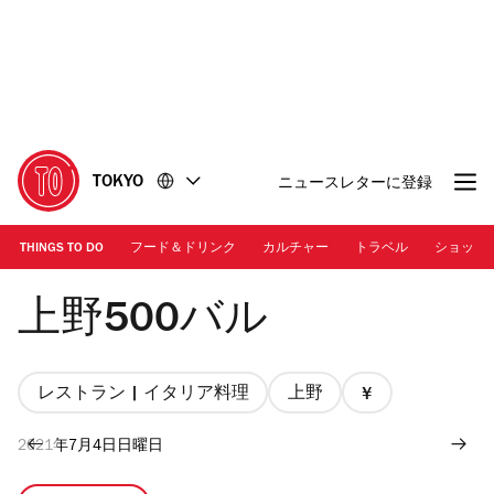
コ
フ
ン
ッ
テ
タ
ン
ー
ツ
に
に
移
移
動
TOKYO
ニュースレターに登録
動
THINGS TO DO
フード＆ドリンク
カルチャー
トラベル
ショッピ
上野500バル | 上野500バル
上野500バル
レストラン | イタリア料理
上野
価
格
2021年7月4日日曜日
1/4