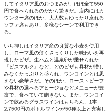
してイタリア風のおつまみが、ほぼ全て550
円で食べられるのだから驚きだ
。店内にはカ
ウンター席のほか、大人数もゆったり座れる
ソファ席もあり、多様なシーンで利用でき
る。
いち押しはイタリア産の良質な小麦を使用
し、ローマ風の薄くさっくりした味わいを再
現したピザ。
生ハムと
温泉卵
が乗せられた
『ビスマルク』など、
どのピザも具材が惜し
みなくたっぷりと盛られ
、ワンコインとは思
えない豪華さだ。そのほか、ローストビーフ
や具材の選べるアヒージョなど
メニューが豊
富で、食べていて飽きない
。
また、ワンコイ
ンで飲めるグラスワインはもちろん、1本
2,7500円のボトルワインが50種以上と充実し