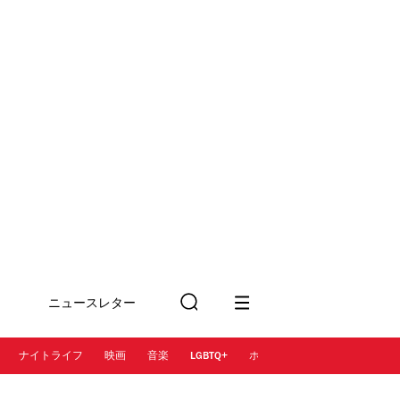
ニュースレター
検
に登録
索
ナイトライフ
映画
音楽
LGBTQ+
ホテル
レストラン＆カフェ