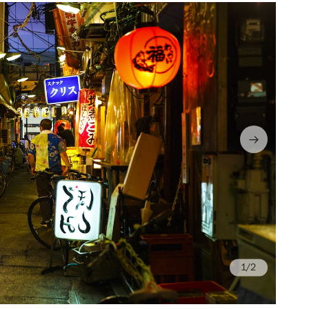
/2
Ph