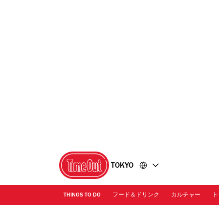
コ
フ
ン
ッ
テ
タ
ン
ー
ツ
に
に
移
移
動
動
TOKYO
THINGS TO DO
フード＆ドリンク
カルチャー
ト