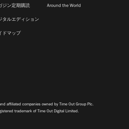
ガジン定期購読
Around the World
ジタルエディション
イドマップ
nd affiliated companies owned by Time Out Group Plc.
egistered trademark of Time Out Digital Limited.