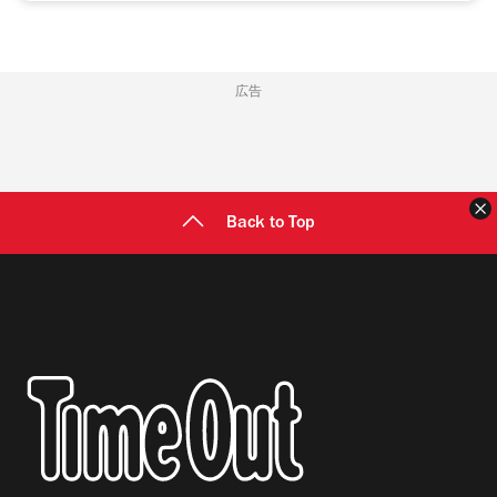
広告
Back to Top