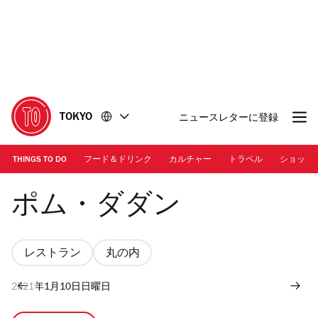
コ
フ
ン
ッ
テ
タ
ン
ー
ツ
に
に
移
移
動
TOKYO
ニュースレターに登録
動
THINGS TO DO
フード＆ドリンク
カルチャー
トラベル
ショッピ
ポム・ダダン
レストラン
丸の内
2021年1月10日日曜日