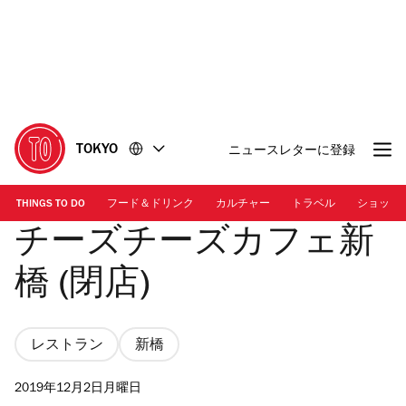
コ
フ
ン
ッ
テ
タ
ン
ー
ツ
に
に
移
移
動
TOKYO
ニュースレターに登録
動
THINGS TO DO
フード＆ドリンク
カルチャー
トラベル
ショッピ
チーズチーズカフェ新
橋 (閉店)
レストラン
新橋
2019年12月2日月曜日