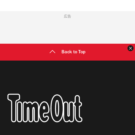
広告
Back to Top