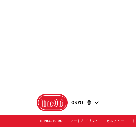
コ
フ
ン
ッ
テ
タ
ン
ー
ツ
に
に
移
移
動
動
TOKYO
THINGS TO DO
フード＆ドリンク
カルチャー
ト