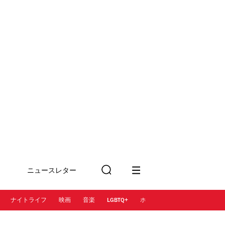
ニュースレター
検
に登録
索
ナイトライフ
映画
音楽
LGBTQ+
ホテル
レストラン＆カフェ