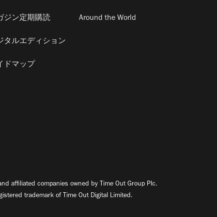
ガジン定期購読
Around the World
ジタルエディション
イドマップ
nd affiliated companies owned by Time Out Group Plc.
egistered trademark of Time Out Digital Limited.