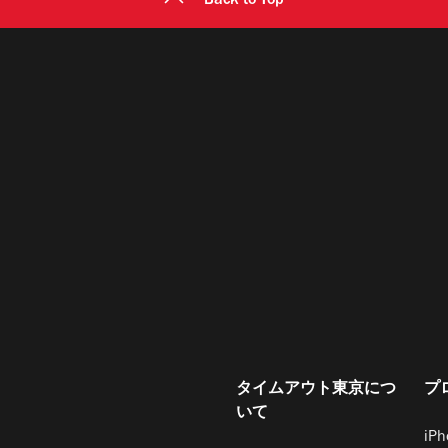
Back to Top
タイムアウト東京につ
プ
いて
iP