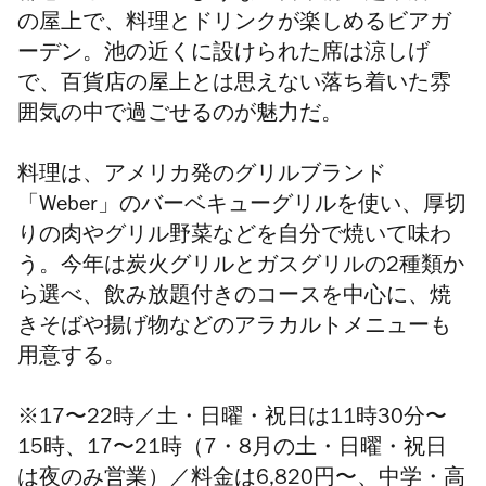
の屋上で
、料理とドリンクが楽しめるビアガ
ーデン。池の近くに設けられた席は涼しげ
で、百貨店の屋上とは思えない落ち着いた雰
囲気の中で過ごせるのが魅力だ。
料理は、アメリカ発のグリルブランド
「Weber」のバーベキューグリルを使い、厚切
りの肉やグリル野菜などを自分で焼いて味わ
う。今年は炭火グリルとガスグリルの2種類か
ら選べ、飲み放題付きのコースを中心に、焼
きそばや揚げ物などのアラカルトメニューも
用意する。
※17〜22時／土・日曜・祝日は11時30分〜
15時、17〜21時（7・8月の土・日曜・祝日
は夜のみ営業）／
料金は6,820円〜、中学・高