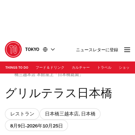
コ
フ
ン
ッ
テ
タ
ン
ー
ツ
に
に
移
移
動
TOKYO
ニュースレターに登録
動
THINGS TO DO
フード＆ドリンク
カルチャー
トラベル
ショッピ
画像提供：株式会社三越伊勢丹ホールディングス | 日本
橋三越本店 本館屋上「日本橋庭園」
グリルテラス日本橋
レストラン
日本橋三越本店, 日本橋
8月9日
2026年10月25日