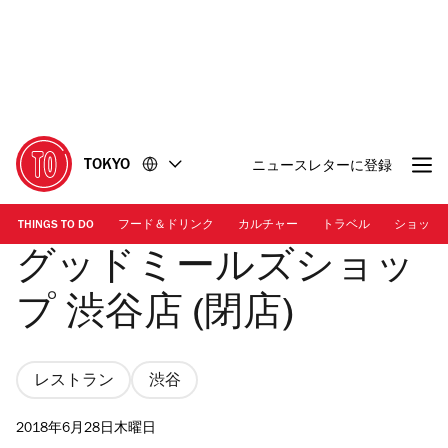
コ
フ
ン
ッ
テ
タ
ン
ー
ツ
に
に
移
移
動
TOKYO
ニュースレターに登録
動
THINGS TO DO
フード＆ドリンク
カルチャー
トラベル
ショッピ
グッドミールズショッ
プ 渋谷店 (閉店)
レストラン
渋谷
2018年6月28日木曜日