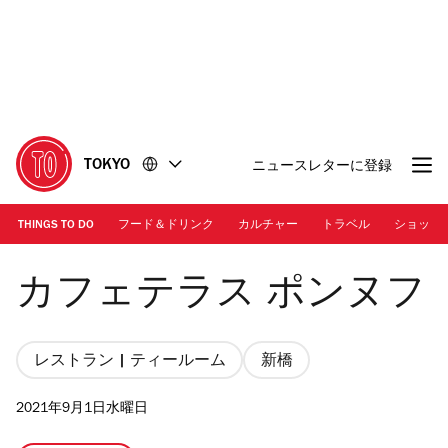
コ
フ
ン
ッ
テ
タ
ン
ー
ツ
に
に
移
移
動
TOKYO
ニュースレターに登録
動
THINGS TO DO
フード＆ドリンク
カルチャー
トラベル
ショッピ
カフェテラス ポンヌフ
カフェテラス ポンヌフ
レストラン | ティールーム
新橋
2021年9月1日水曜日