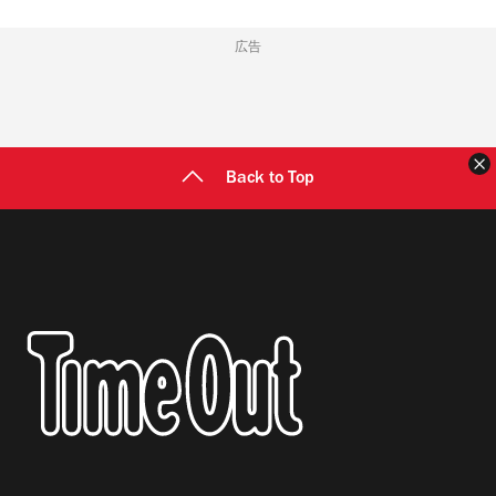
広告
Back to Top