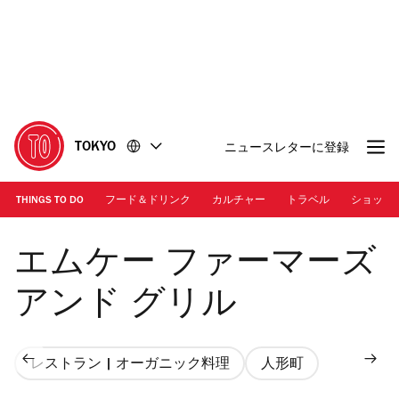
コ
フ
ン
ッ
テ
タ
ン
ー
ツ
に
に
移
移
動
TOKYO
ニュースレターに登録
動
THINGS TO DO
フード＆ドリンク
カルチャー
トラベル
ショッピ
エムケー ファーマーズ
アンド グリル
レストラン | オーガニック料理
人形町