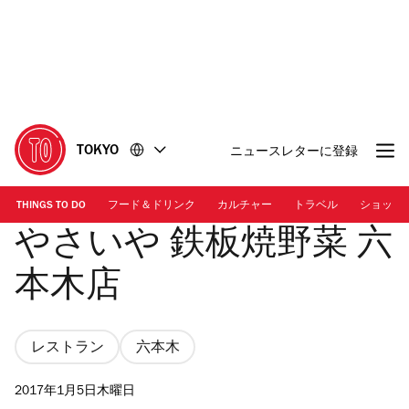
コ
フ
ン
ッ
テ
タ
ン
ー
ツ
に
に
移
移
動
TOKYO
ニュースレターに登録
動
THINGS TO DO
フード＆ドリンク
カルチャー
トラベル
ショッピ
やさいや 鉄板焼野菜 六
本木店
レストラン
六本木
2017年1月5日木曜日