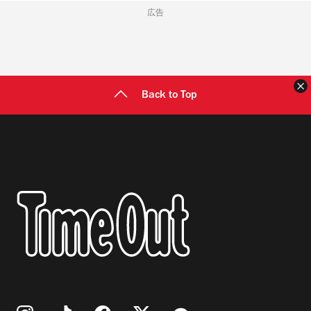
広告
Back to Top