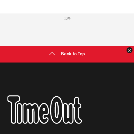
広告
Back to Top