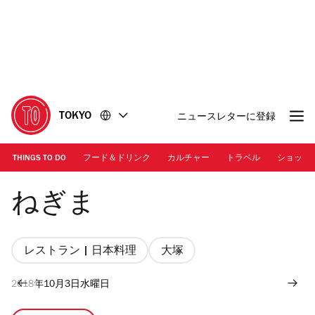
コ
フ
ン
ッ
テ
タ
ン
ー
ツ
に
に
移
移
動
TOKYO
ニュースレターに登録
動
THINGS TO DO
フード＆ドリンク
カルチャー
トラベル
ショッピ
Negima
ねぎま
レストラン | 日本料理
大塚
2018年10月3日水曜日