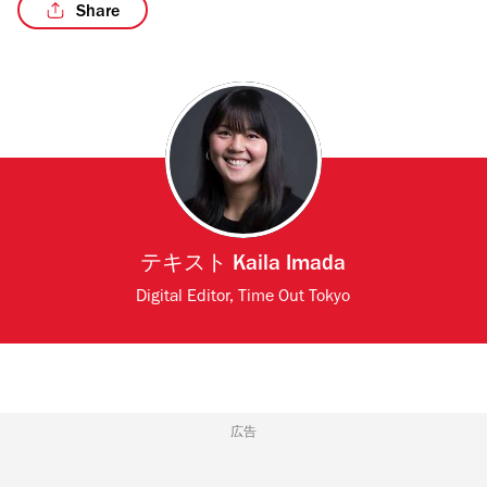
Share
/6
テキスト
Kaila Imada
Digital Editor, Time Out Tokyo
広告