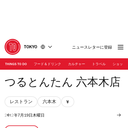
コ
フ
ン
ッ
テ
タ
ン
ー
ツ
に
に
移
移
動
TOKYO
ニュースレターに登録
動
THINGS TO DO
フード＆ドリンク
カルチャー
トラベル
ショッピ
Photo: Kato Pleasure Group
つるとんたん 六本木店
レストラン
六本木
価
格
2012年7月19日木曜日
1/4