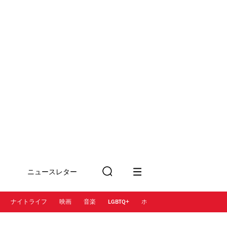
ニュースレター
検
に登録
索
ナイトライフ
映画
音楽
LGBTQ+
ホテル
レストラン＆カフェ