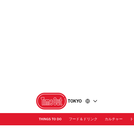
コ
フ
ン
ッ
テ
タ
ン
ー
ツ
に
に
移
移
動
動
TOKYO
THINGS TO DO
フード＆ドリンク
カルチャー
ト