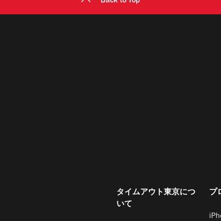
Back to Top
タイムアウト東京につ
プ
いて
iP