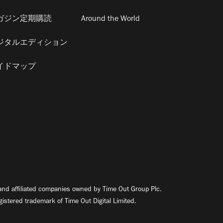
ガジン定期購読
Around the World
ジタルエディション
イドマップ
nd affiliated companies owned by Time Out Group Plc.
egistered trademark of Time Out Digital Limited.