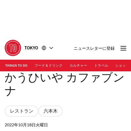
コ
フ
ン
ッ
テ
タ
ン
ー
ツ
に
に
移
移
動
TOKYO
ニュースレターに登録
動
THINGS TO DO
フード＆ドリンク
カルチャー
トラベル
ショッピ
かうひいや カファブン
ナ
レストラン
六本木
2022年10月18日火曜日