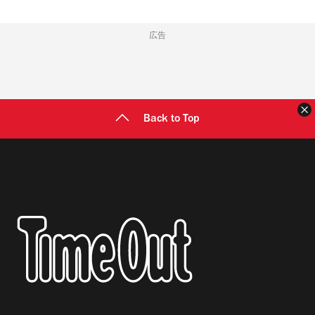
広告
Back to Top