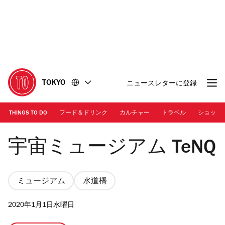
コ
フ
ン
ッ
テ
タ
ン
ー
ツ
に
に
移
移
動
TOKYO
ニュースレターに登録
動
THINGS TO DO
フード＆ドリンク
カルチャー
トラベル
ショッピ
宇宙ミュージアム TeNQ
宇宙ミュージアム TeNQ
ミュージアム
水道橋
2020年1月1日水曜日