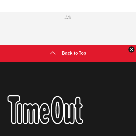
広告
Back to Top