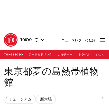
コ
フ
ン
ッ
テ
タ
ン
ー
ツ
に
に
移
移
動
TOKYO
ニュースレターに登録
動
THINGS TO DO
フード＆ドリンク
カルチャー
トラベル
ショッピ
東京都夢の島熱帯植物
館
ミュージアム
新木場