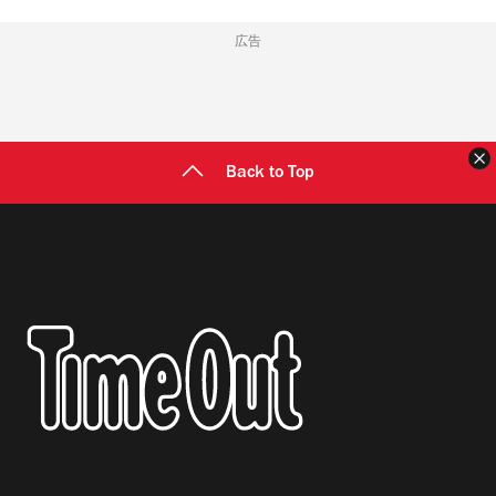
広告
Back to Top