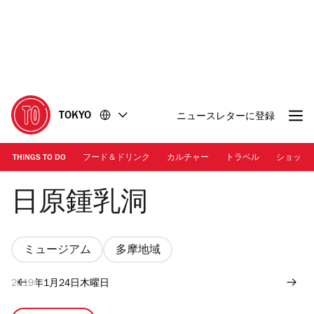
コ
フ
ン
ッ
テ
タ
ン
ー
ツ
に
に
移
移
動
TOKYO
ニュースレターに登録
動
THINGS TO DO
フード＆ドリンク
カルチャー
トラベル
ショッピ
Photo: Keisuke Tanigwa | 日原鍾乳洞
日原鍾乳洞
ミュージアム
多摩地域
2019年1月24日木曜日