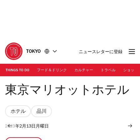
コ
フ
ン
ッ
テ
タ
ン
ー
ツ
に
に
移
移
動
TOKYO
ニュースレターに登録
動
THINGS TO DO
フード＆ドリンク
カルチャー
トラベル
ショッピ
東京マリオットホテル
東京マリオットホテル
ホテル
品川
2023年2月13日月曜日