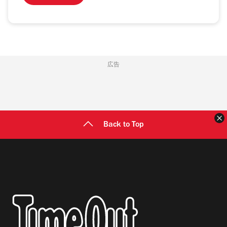
広告
Back to Top