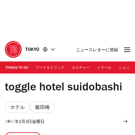
コ
フ
ン
ッ
テ
タ
ン
ー
ツ
に
に
移
移
動
TOKYO
ニュースレターに登録
動
THINGS TO DO
フード＆ドリンク
カルチャー
トラベル
ショッピ
Photo: Shingo Nakashima/SS | Toggle Hotel
toggle hotel suidobashi
ホテル
飯田橋
2023年2月3日金曜日