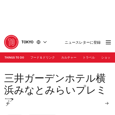
コ
フ
ン
ッ
テ
タ
ン
ー
ツ
に
に
移
移
動
TOKYO
ニュースレターに登録
動
THINGS TO DO
フード＆ドリンク
カルチャー
トラベル
ショッピ
画像提供：三井不動産株式会社
三井ガーデンホテル横
浜みなとみらいプレミ
ア