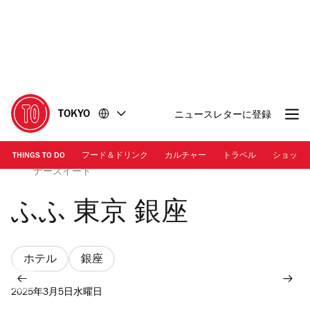
コ
フ
ン
ッ
テ
タ
ン
ー
ツ
に
に
移
移
動
TOKYO
ニュースレターに登録
動
THINGS TO DO
フード＆ドリンク
カルチャー
トラベル
ショッピ
Photo: Kisa Toyoshima | エゼクティブラグジュアリーコー
ナースイート
ふふ 東京 銀座
ホテル
銀座
2025年3月5日水曜日