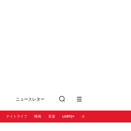
ニュースレター
検
に登録
索
ナイトライフ
映画
音楽
LGBTQ+
ホテル
レストラン＆カフェ