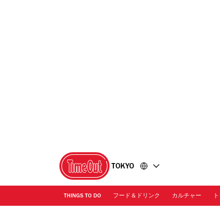
コ
フ
ン
ッ
テ
タ
ン
ー
ツ
に
に
移
移
動
動
TOKYO
THINGS TO DO
フード＆ドリンク
カルチャー
ト