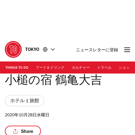
コ
フ
ン
ッ
テ
タ
ン
ー
ツ
に
に
移
移
動
TOKYO
ニュースレターに登録
動
THINGS TO DO
フード＆ドリンク
カルチャー
トラベル
ショッピ
小槌の宿 鶴亀大吉
ホテル | 旅館
2020年10月28日水曜日
Share