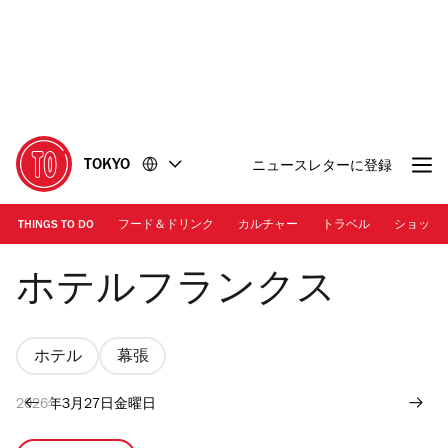
コ
フ
ン
ッ
テ
タ
ン
ー
ツ
に
に
移
移
動
TOKYO
ニュースレターに登録
動
THINGS TO DO
フード＆ドリンク
カルチャー
トラベル
ショッピ
画像提供：Booking.com | 朝食
ホテルフランクス
ホテル
幕張
2026年3月27日金曜日