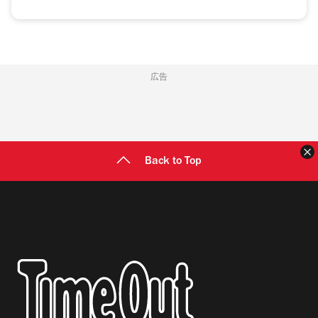
広告
Back to Top