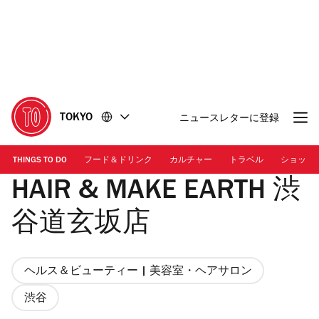
コ
フ
ン
ッ
テ
タ
ン
ー
ツ
に
に
移
移
動
TOKYO
ニュースレターに登録
動
THINGS TO DO
フード＆ドリンク
カルチャー
トラベル
ショッピ
HAIR & MAKE EARTH 渋
谷道玄坂店
ヘルス＆ビューティー | 美容室・ヘアサロン
渋谷