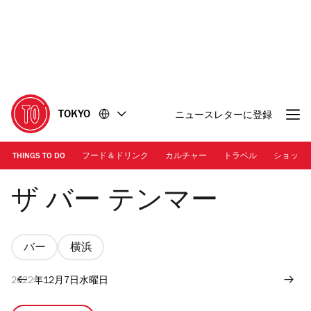
コ
フ
ン
ッ
テ
タ
ン
ー
ツ
に
に
移
移
動
TOKYO
ニュースレターに登録
動
THINGS TO DO
フード＆ドリンク
カルチャー
トラベル
ショッピ
ザ・バー・テンマー
ザ バー テンマー
バー
横浜
2022年12月7日水曜日