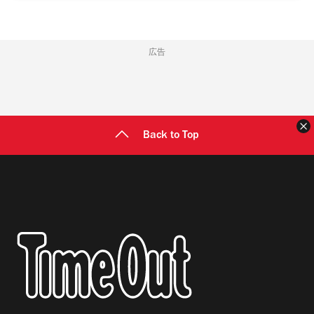
広告
Back to Top