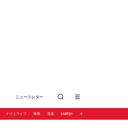
ニュースレター
検
に登録
索
ナイトライフ
映画
音楽
LGBTQ+
ホテル
レストラン＆カフェ