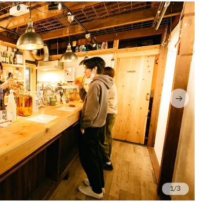
/3
Ph