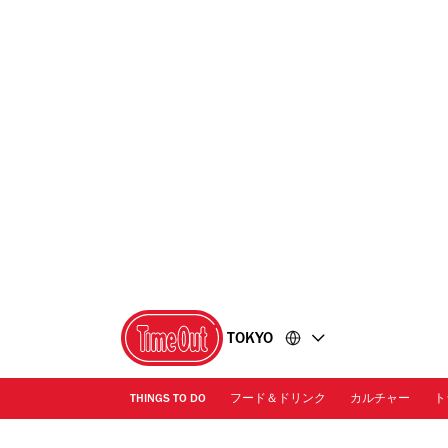
コ
フ
ン
ッ
テ
タ
ン
ー
ツ
に
に
移
移
動
動
TOKYO
THINGS TO DO
フード＆ドリンク
カルチャー
ト