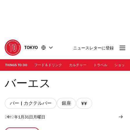
コ
フ
ン
ッ
テ
タ
ン
ー
ツ
に
に
移
移
動
TOKYO
ニュースレターに登録
動
THINGS TO DO
フード＆ドリンク
カルチャー
トラベル
ショッピ
Photo: Nacasa & Partners Inc. | The counter at Bar S
バーエス
バー | カクテルバー
銀座
価
格
2022年1月31日月曜日
2/4