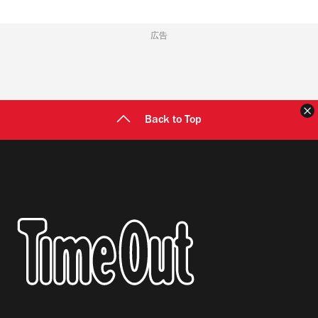
広告
Back to Top