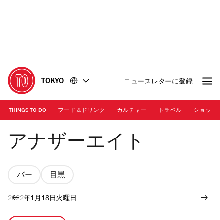
コ
フ
ン
ッ
テ
タ
ン
ー
ツ
に
に
移
移
動
TOKYO
ニュースレターに登録
動
THINGS TO DO
フード＆ドリンク
カルチャー
トラベル
ショッピ
Photo：アナザーエイト
アナザーエイト
バー
目黒
2022年1月18日火曜日