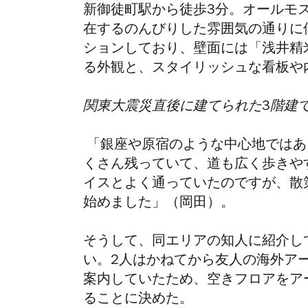
新御徒町駅から徒歩
3
分。オールモ
在するのんびりした雰囲気の通りに
ションしており、壁面には「浅井精
る外観と、スタイリッシュな看板や
関東大震災直後に建てられた
3
階建
「銀座や原宿のような中心地ではあ
くさん残っていて、道も広く歩きや
イスとよく通っていたのですが、散
始めました」（岡田）。
そうして、同エリアの知人に紹介し
い。
2
人はかねてから友人の海外ア
案内していたため、空きフロアを
ア
ることに決めた。