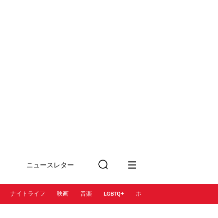
ニュースレター
検
に登録
索
ナイトライフ
映画
音楽
LGBTQ+
ホテル
レストラン＆カフェ