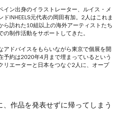
ペイン出身のイラストレーター、ルイス・メ
ンド
INHEELS
元代表の岡田有加。
2
人はこれま
から訪れた
10
組以上の海外アーティストたち
での制作活動をサポートしてきた。
なアドバイスをもらいながら東京で個展を開
在予約は
2020
年
4
月まで埋まっているという
クリエーターと日本をつなぐ
2
人に、オープ
に、作品を発表せずに帰ってしまう