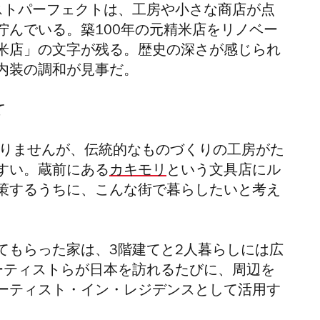
ストパーフェクトは、工房や小さな商店が点
佇んでいる。築
100
年の元精米店をリノベー
米店」の文字が残る。歴史の深さが感じられ
内装の調和が見事だ。
て
りませんが、伝統的なものづくりの工房がた
すい。蔵前にある
カキモリ
という文具店にル
策するうちに、こんな街で暮らしたいと考え
てもらった家は、
3
階建てと
2
人暮らしには広
ーティストらが日本を訪れるたびに、周辺を
ーティスト
・イン・レジデンスとして活用す