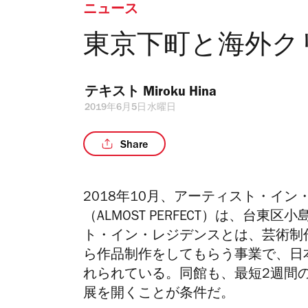
ニュース
東京下町と海外ク
テキスト 
Miroku Hina
2019年6月5日水曜日
Share
2018
年
10
月、アーティスト・イン
（
ALMOST PERFECT
）は、台東区小
ト
・イン・レジデンスとは、芸術制
ら作品制作をしてもらう事業で、日
れられている。同館も、最短
2
週間
展を開くことが条件だ。