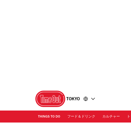
コ
フ
ン
ッ
テ
タ
ン
ー
ツ
に
に
移
移
動
動
TOKYO
THINGS TO DO
フード＆ドリンク
カルチャー
ト