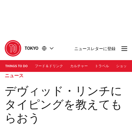
コ
フ
ン
ッ
テ
タ
ン
ー
ツ
に
に
移
移
動
TOKYO
ニュースレターに登録
動
THINGS TO DO
フード＆ドリンク
カルチャー
トラベル
ショッピ
ニュース
デヴィッド・リンチに
タイピングを教えても
らおう