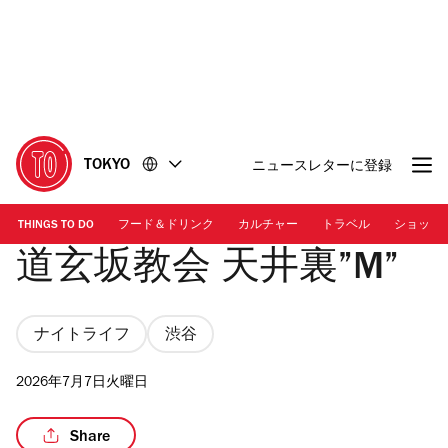
コ
フ
ン
ッ
テ
タ
ン
ー
ツ
に
に
移
移
動
TOKYO
ニュースレターに登録
動
THINGS TO DO
フード＆ドリンク
カルチャー
トラベル
ショッピ
道玄坂教会 天井裏”M”
ナイトライフ
渋谷
2026年7月7日火曜日
Share