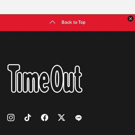
ジロ、さらに和太鼓の高橋絵実、進藤由
香も参加する。今年は和太鼓パフォーマ
Back to Top
ンスに加え、浴衣や半被、作務衣での来
場者には割引も用意されている。 浴衣姿
で参加すれば、渋谷の夜を彩る一味違っ
た夏祭りを体験できそうだ。 ※20〜23
時／料金は2,500円（浴衣・半被・作務
衣着用の場合は500円割引）