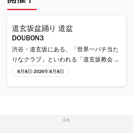
開催中
道玄坂盆踊り 道盆
DOUBON3
渋谷・道玄坂にある、「世界一バチ当た
りなクラブ」といわれる「道玄坂教会 天
井裏“M”」で、真夏の盆踊りイベント
8月8日
2026年8月8日
「道玄坂盆踊り 道盆 DOUBON3」が開
催。DJ盆踊りの第一人者・珍盤亭娯楽師
匠らが出演し、クラブ空間ならではの音
楽と踊りが融合した一夜を演出する。 DJ
には変珍、コスプレ声ちゃん、yukakichi
広告
らが名を連ね、踊り手としてナツタロ・