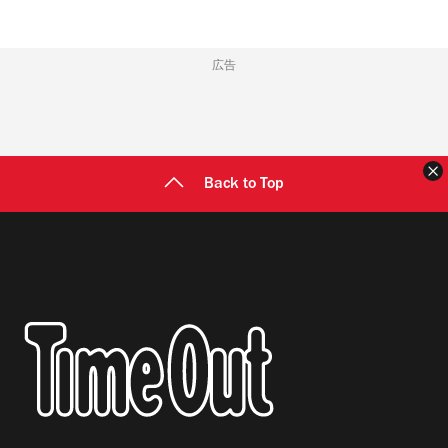
広告
Back to Top