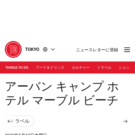
コ
フ
ン
ッ
テ
タ
ン
ー
ツ
に
に
移
移
動
TOKYO
ニュースレターに登録
動
THINGS TO DO
フード＆ドリンク
カルチャー
トラベル
ショッピ
画像提供：アーバン キャンプ ホテル マーブル ビーチ
アーバン キャンプ ホ
テル マーブル ビーチ
トラベル