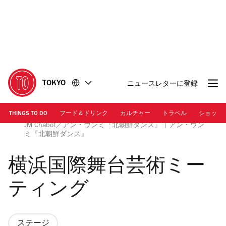
コ
フ
ン
ッ
テ
タ
ン
ー
ツ
に
に
移
移
動
TOKYO
ニュースレターに登録
動
THINGS TO DO
フード＆ドリンク
カルチャー
トラベル
ショッピ
画像提供：横浜国際舞台芸術ミーティング2025／Photo:
JM Chabot／アン・ウンミ『北朝鮮ダンス』 | アン・ウン
ミ『北朝鮮ダンス』
横浜国際舞台芸術ミー
ティング
ステージ