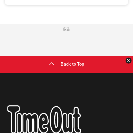
広告
Back to Top