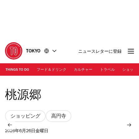
コ
フ
ン
ッ
テ
タ
ン
ー
ツ
に
に
移
移
動
TOKYO
ニュースレターに登録
動
THINGS TO DO
フード＆ドリンク
カルチャー
トラベル
ショッピ
Photo: Keisuke Tanigawa | 店内
桃源郷
ショッピング
高円寺
2026年6月26日金曜日