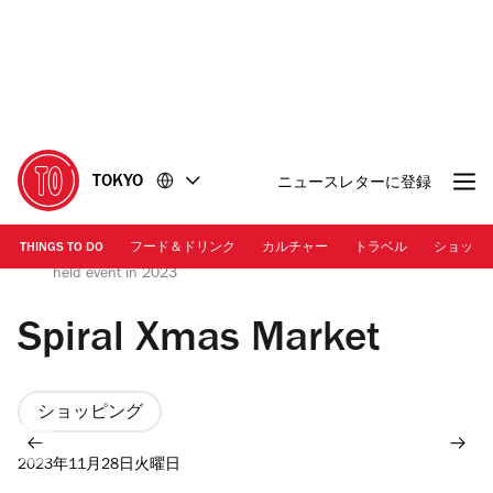
コ
フ
ン
ッ
テ
タ
ン
ー
ツ
に
に
移
移
動
TOKYO
ニュースレターに登録
動
THINGS TO DO
フード＆ドリンク
カルチャー
トラベル
ショッピ
Photo: Wacoal Art Center Co., Ltd. | Photo from a previously
held event in 2023
Spiral Xmas Market
ショッピング
2023年11月28日火曜日