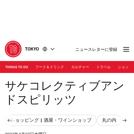
コ
フ
ン
ッ
テ
タ
ン
ー
ツ
に
に
移
移
動
TOKYO
ニュースレターに登録
動
THINGS TO DO
フード＆ドリンク
カルチャー
トラベル
ショッピ
画像提供：サケコレクティブアンドスピリッツ
サケコレクティブアン
ドスピリッツ
ショッピング | 酒屋・ワインショップ
丸の内