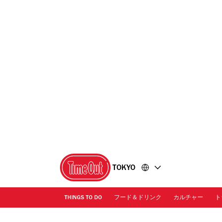
コ
フ
ン
ッ
テ
タ
ン
ー
ツ
に
に
移
移
動
動
TOKYO
THINGS TO DO
フード＆ドリンク
カルチャー
ト