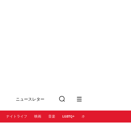
ニュースレター
検
に登録
索
ナイトライフ
映画
音楽
LGBTQ+
ホテル
レストラン＆カフェ