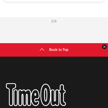
広告
Back to Top