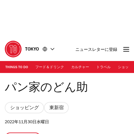
コ
フ
ン
ッ
テ
タ
ン
ー
ツ
に
に
移
移
動
TOKYO
ニュースレターに登録
動
THINGS TO DO
フード＆ドリンク
カルチャー
トラベル
ショッピ
パン屋のどん助
パン家のどん助
ショッピング
東新宿
2022年11月30日水曜日