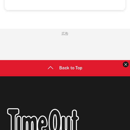
広告
Back to Top