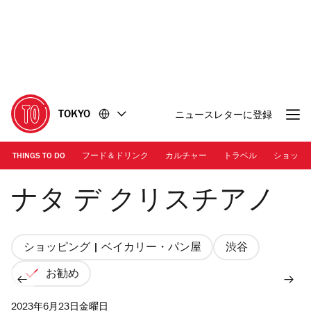
コ
フ
ン
ッ
テ
タ
ン
ー
ツ
に
に
移
移
動
TOKYO
ニュースレターに登録
動
THINGS TO DO
フード＆ドリンク
カルチャー
トラベル
ショッピ
Photo: Nata de Cristiano
ナタ デ クリスチアノ
ショッピング | ベイカリー・パン屋
渋谷
お勧め
2023年6月23日金曜日