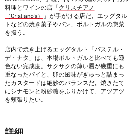
de Cristiano's）」は、代々木八幡のポルトガル
料理とワインの店「
クリスチアノ
（Cristiano's）
」が手がける店だ。エッグタル
トなどの焼き菓子やパン、ポルトガルの惣菜
を扱う。
店内で焼き上げるエッグタルト「
パステル・
デ・ナタ」
は、本場ポルトガルと比べても遜
色ない完成度。サクサクの薄い層が幾重にも
重なったパイと、卵の風味がぎゅっと詰まっ
たカスタードは絶妙のバランスだ。焼きたて
にシナモンと粉砂糖をふりかけて、アツアツ
を頬張りたい。
詳細